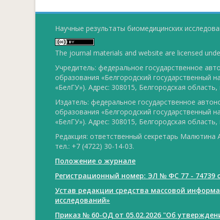
Научные результаты биомедицинских исследован
The journal materials and website are licensed und
Учредитель: федеральное государственное ав
образования «Белгородский государственный н
«БелГУ»). Адрес: 308015, Белгородская область, г
Издатель: федеральное государственное авто
образования «Белгородский государственный н
«БелГУ»). Адрес: 308015, Белгородская область, г
Редакция: ответственный секретарь Малютина А
тел.: +7 (4722) 30-14-03.
Положение о журнале
Регистрационный номер: ЭЛ № ФС 77 - 74739 о
Устав редакции средства массовой информ
исследований»
Приказ № 60-ОД от 05.02.2026 "Об утвержде