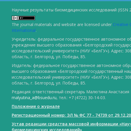
Научные результаты биомедицинских исследований (ISSN 2
The journal materials and website are licensed under
Creative 
International
.
Учредитель: федеральное государственное автономное о
учреждение высшего образования «Белгородский государ
исследовательский университет» (НИУ «БелГУ»). Адрес: 30
область, г. Белгород, ул. Победы, 85.
Издатель: федеральное государственное автономное обр
высшего образования «Белгородский государственный на
исследовательский университет» (НИУ «БелГУ»). Адрес: 30
область, г. Белгород, ул. Победы, 85.
Редакция: ответственный секретарь Малютина Анастасия Ю
malyutina_a@bsuedu.ru
, тел.: +7 (4722) 30-14-03.
Положение о журнале
Регистрационный номер: ЭЛ № ФС 77 - 74739 от 29.12.2
Устав редакции средства массовой информации «Нау
биомедицинских исследований»