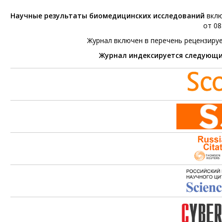
Научные результаты биомедицинских исследований
вклю
от 08
Журнал включен в перечень рецензиру
Журнал индексируется следующ