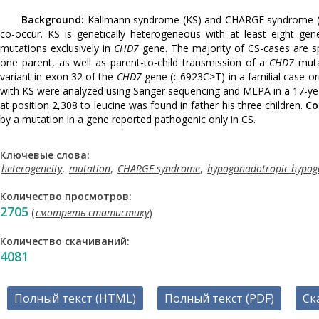
Background:
Kallmann syndrome (KS) and CHARGE syndrome (CS
co-occur. KS is genetically heterogeneous with at least eight ge
mutations exclusively in
CHD7
gene. The majority of CS-cases are sp
one parent, as well as parent-to-child transmission of a
CHD7
muta
variant in exon 32 of the
CHD7
gene (c.6923C>T) in a familial case or
with KS were analyzed using Sanger sequencing and MLPA in a 17-ye
at position 2,308 to leucine was found in father his three children.
Co
by a mutation in a gene reported pathogenic only in CS.
Ключевые слова:
heterogeneity
,
mutation
,
CHARGE syndrome
,
hypogonadotropic hypo
Количество просмотров:
2705
(
смотреть статистику
)
Количество скачиваний:
4081
Полный текст (HTML)
Полный текст (PDF)
Ск