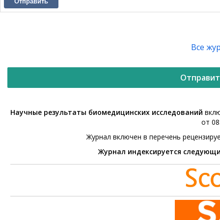
Отправить
Все жу
Отправит
Научные результаты биомедицинских исследований
вклю
от 08
Журнал включен в перечень рецензиру
Журнал индексируется следующ