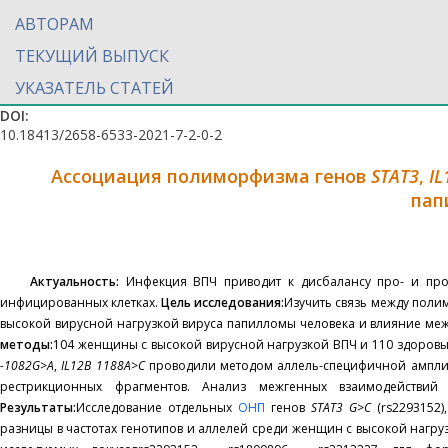
АВТОРАМ
ТЕКУЩИЙ ВЫПУСК
УКАЗАТЕЛЬ СТАТЕЙ
DOI:
10.18413/2658-6533-2021-7-2-0-2
Ассоциация полиморфизма генов
STAT3
,
IL
пап
Актуальность:
Инфекция ВПЧ приводит к дисбалансу про- и прот
инфицированных клетках.
Цель исследования:
Изучить связь между пол
высокой вирусной нагрузкой вируса папилломы человека и влияние ме
методы:
104 женщины с высокой вирусной нагрузкой ВПЧ и 110 здоровы
-1082G>A
,
IL12B 1188A>C
проводили методом аллель-специфичной амплиф
рестрикционных фрагментов. Анализ межгенных взаимодействи
Результаты:
Исследование отдельных
ОНП
генов
STAT3 G>C
(rs2293152)
разницы в частотах генотипов и аллелей среди женщин с высокой нагр