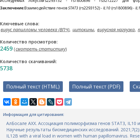
исследуемых локусов
rs2293152 - rs1800896 - rs3212227 для фор
Заключение:
Взаимодействие генов
STAT3
(rs2293152) -
IL10
(rs1800896) -
IL
Ключевые слова:
вирус папилломы человека (ВПЧ)
,
цитокины
,
вирусная нагрузка
,
Количество просмотров:
2459
(
смотреть статистику
)
Количество скачиваний:
5738
Полный текст (HTML)
Полный текст (PDF)
Ск
Информация для цитирования:
АлБосале АХХ. Ассоциация полиморфизма генов STAT3, IL10 и
Научные результаты биомедицинских исследований. 2021;7(2):11
IL12B with a viral load in women with human papillomavirus. Rese