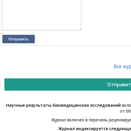
Отправить
Все жу
Отправит
Научные результаты биомедицинских исследований
вклю
от 08
Журнал включен в перечень рецензиру
Журнал индексируется следующ