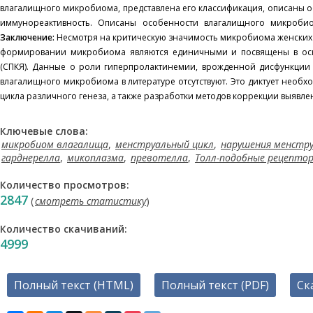
влагалищного микробиома, представлена его классификация, описаны 
иммунореактивность. Описаны особенности влагалищного микроби
Заключение:
Несмотря на критическую значимость микробиома женских 
формировании микробиома являются единичными и посвящены в ос
(СПКЯ). Данные о роли гиперпролактинемии, врожденной дисфункции
влагалищного микробиома в литературе отсутствуют. Это диктует нео
цикла различного генеза, а также разработки методов коррекции выявл
Ключевые слова:
микробиом влагалища
,
менструальный цикл
,
нарушения менстру
гарднерелла
,
микоплазма
,
превотелла
,
Толл-подобные рецептор
Количество просмотров:
2847
(
смотреть статистику
)
Количество скачиваний:
4999
Полный текст (HTML)
Полный текст (PDF)
Ск