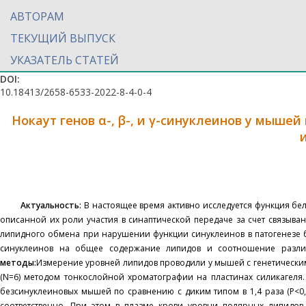
АВТОРАМ
ТЕКУЩИЙ ВЫПУСК
УКАЗАТЕЛЬ СТАТЕЙ
DOI:
10.18413/2658-6533-2022-8-4-0-4
Нокаут генов α-, β-, и γ-синуклеинов у мыш
Актуальность:
В настоящее время активно исследуется функция бел
описанной их роли участия в синаптической передаче за счет связыва
липидного обмена при нарушении функции синуклеинов в патогенезе
синуклеинов на общее содержание липидов и соотношение разли
методы:
Измерение уровней липидов проводили у мышей с генетическим 
(N=6) методом тонкослойной хроматографии на пластинах силикагеля
безсинуклеиновых мышей по сравнению с диким типом в 1,4 раза (P<0,0
соответственно. При этом в плазме крови уровни полярных липидо