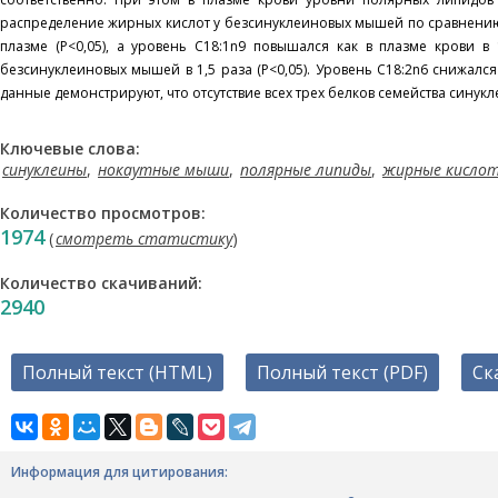
распределение жирных кислот у безсинуклеиновых мышей по сравнению с к
плазме (P<0,05), а уровень C18:1n9 повышался как в плазме крови в 1
безсинуклеиновых мышей в 1,5 раза (P<0,05). Уровень C18:2n6 снижался 
данные демонстрируют, что отсутствие всех трех белков семейства син
Ключевые слова:
синуклеины
,
нокаутные мыши
,
полярные липиды
,
жирные кисло
Количество просмотров:
1974
(
смотреть статистику
)
Количество скачиваний:
2940
Полный текст (HTML)
Полный текст (PDF)
Ск
Информация для цитирования: