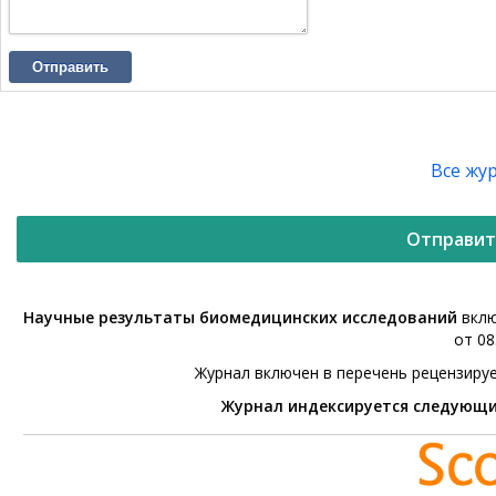
Отправить
Все жу
Отправит
Научные результаты биомедицинских исследований
вклю
от 08
Журнал включен в перечень рецензиру
Журнал индексируется следующ