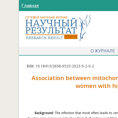
Главная
О ЖУРНАЛЕ
DOI:
10.18413/2658-6533-2023-9-2-0-2
Association between mitochond
women with hi
Background:
The infection that most often leads to cer