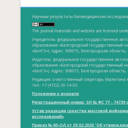
Научные результаты биомедицинских исследован
The journal materials and website are licensed und
Учредитель: федеральное государственное ав
образования «Белгородский государственный н
«БелГУ»). Адрес: 308015, Белгородская область, г
Издатель: федеральное государственное авто
образования «Белгородский государственный н
«БелГУ»). Адрес: 308015, Белгородская область, г
Редакция: ответственный секретарь Малютина А
тел.: +7 (4722) 30-14-03.
Положение о журнале
Регистрационный номер: ЭЛ № ФС 77 - 74739 о
Устав редакции средства массовой информ
исследований»
Приказ № 60-ОД от 05.02.2026 "Об утвержде