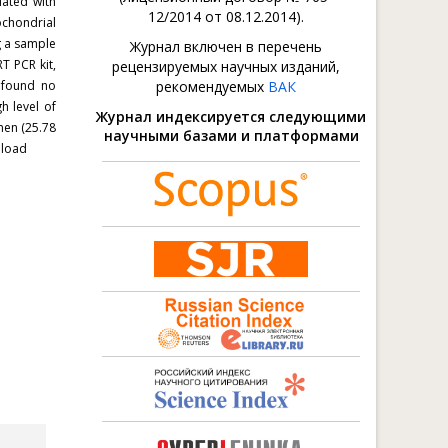
ated with
12/2014 от 08.12.2014).
ochondrial
g a sample
Журнал включен в перечень
T PCR kit,
рецензируемых научных изданий,
s found no
рекомендуемых
ВАК
h level of
Журнал индексируется следующими
men (25.78
научными базами и платформами
 load