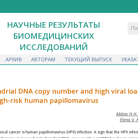
НАУЧНЫЕ РЕЗУЛЬТАТЫ
БИОМЕДИЦИНСКИХ
ИССЛЕДОВАНИЙ
АРХИВ
АВТОРАМ
ТЕКУЩИЙ ВЫПУСК
УКАЗА
rial DNA copy number and high viral loa
gh-risk human papillomavirus
Abbas H.H.
Elena V.
vical cancer is human papillomavirus (HPV) infection. A sign that the HPV infec