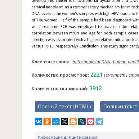
develop into cancer is mitochondrial dysfunction and DN
cervical neoplasm as a compensatory mechanism for mitoch
DNA levels in the women's samples with high HPV load and t
of 100 women. Half of the sample had been diagnosed with
while real-time PCR was employed to ascertain the rela
correlation between mtCN and age for both sample cases and 
infection was associated with a higher relative mitochondri
versus 18.13, respectively).
Conclusion:
This study significant
Ключевые слова:
mitochondrial DNA
,
human papil
2221
Количество просмотров:
(
смотреть ста
3912
Количество скачиваний:
Полный текст (HTML)
Полный текст 
Информация для цитирования: