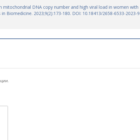
n mitochondrial DNA copy number and high viral load in women with
s in Biomedicine. 2023;9(2):173-180. DOI: 10.18413/2658-6533-2023-9
ации.