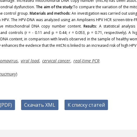
A damage. Increased mitochondrial DNA copy number (mtCN) has been associ
ondrial dysfunction.
The aim of the study:
To compare the variation of the mit
he control group.
Materials and methods:
An investigation was carried out usin
 HPV. The HPV-DNA was analyzed using an Amplisens HPV HCR screen-titre-FR
tive mitochondrial DNA copy number content.
Results:
A statistical analysi
controls (r = - 0.11 and p = 0.44; r = 0.053, p = 0.71, respectively). A hig
al DNA content, in comparison with levels observed in the sample of healthy wo
ly enhances the evidence that the mtCN is linked to an increased risk of high HPV
lomavirus
,
viral load
,
cervical cancer
,
real-time PCR
.
тистику
)
(PDF)
Скачать XML
К списку статей