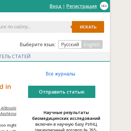
Вход
|
Регистрация
ИСКАТЬ
Выберите язык:
Русский
English
ТЕЛЬ СТАТЕЙ
Все журналы
d in
Отправить статью
 AlBosale
Научные результаты
 Mashkina
биомедицинских исследований
включен в научную базу РИНЦ
tion might
(лицензионный договор № 765-