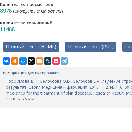
Количество просмотров:
8978
(
смотреть статистику
)
Количество скачиваний:
11468
Полный текст (HTML)
Полный текст (PDF)
Ск
Информация для цитирования:
Трофимова В.Г., Белоусова О.В., Белоусов Е.А. Изучение сп
результат. Серия Медицина и фармация. 2016. Т. 2, № 1. С. 59-6
medicines for the treatment of skin diseases. Research Result. Me
2016-2-1-59-62