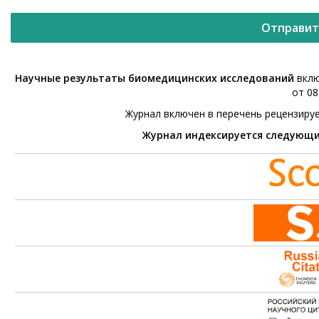
Отправит
Научные результаты биомедицинских исследований
вклю
от 08
Журнал включен в перечень рецензиру
Журнал индексируется следующ