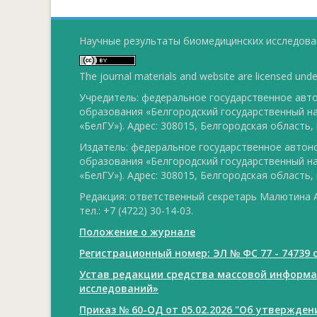
Научные результаты биомедицинских исследован
The journal materials and website are licensed und
Учредитель: федеральное государственное ав
образования «Белгородский государственный н
«БелГУ»). Адрес: 308015, Белгородская область, г
Издатель: федеральное государственное авто
образования «Белгородский государственный н
«БелГУ»). Адрес: 308015, Белгородская область, г
Редакция: ответственный секретарь Малютина А
тел.: +7 (4722) 30-14-03.
Положение о журнале
Регистрационный номер: ЭЛ № ФС 77 - 74739 о
Устав редакции средства массовой информ
исследований»
Приказ № 60-ОД от 05.02.2026 "Об утвержде