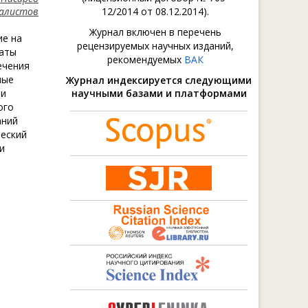
балистов
12/2014 от 08.12.2014).
Журнал включен в перечень
ие на
рецензируемых научных изданий,
раты
рекомендуемых
ВАК
ечения
ные
Журнал индексируется следующими
ни
научными базами и платформами
ого
аний
ческий
и