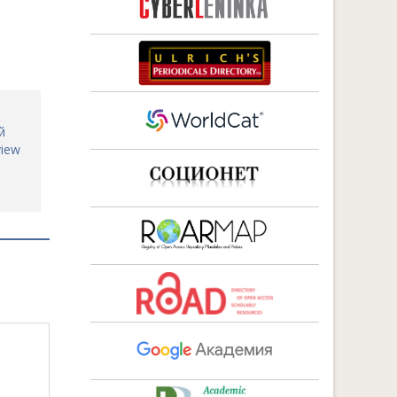
й
view