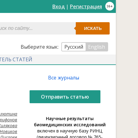
Вход
|
Регистрация
ИСКАТЬ
Выберите язык:
Русский
English
ТЕЛЬ СТАТЕЙ
Все журналы
Отправить статью
алютина
Научные результаты
Трифонов
биомедицинских исследований
Жилякова
включен в научную базу РИНЦ
 Новиков
(лицензионный договор № 765-
Писарев