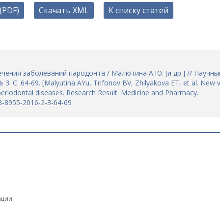
(PDF)
Скачать XML
К списку статей
чения заболеваний пародонта / Малютина А.Ю. [и др.] // Научны
. С. 64-69. [Malyutina AYu, Trifonov BV, Zhilyakova ET, et al. New 
periodontal diseases. Research Result. Medicine and Pharmacy.
13-8955-2016-2-3-64-69
ации.