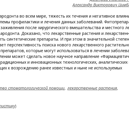
Александр Викторович Цим
родонта во всем мире, тяжесть их течения и негативное влиян
лемы профилактики и лечения данных заболеваний. Фитопрепа
 заживления после хирургического вмешательства и местного л
пародонта. Доказано, что лекарственные растения и лекарствен
ть синтетические препараты. И при этом в значительной степе
ает перспективность поиска нового лекарственного растительн
х препаратов, которые могут использоваться в лечении заболев
влении может сделать новое научное направление «Фармацевти
традиционных и инновационных технологических, аналитических 
щих к возрождению ранее известных и ныне не используемых
тво стоматологической помощи
,
лекарственные растения
,
тистику
)