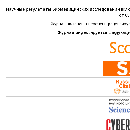
Научные результаты биомедицинских исследований
вклю
от 08
Журнал включен в перечень рецензиру
Журнал индексируется следующ