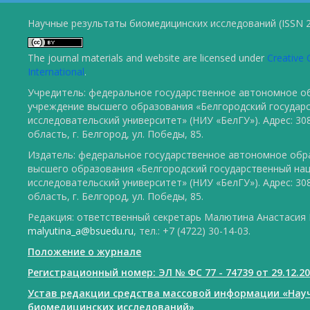
Научные результаты биомедицинских исследований (ISSN 2
The journal materials and website are licensed under
Creative 
International
.
Учредитель: федеральное государственное автономное о
учреждение высшего образования «Белгородский государ
исследовательский университет» (НИУ «БелГУ»). Адрес: 30
область, г. Белгород, ул. Победы, 85.
Издатель: федеральное государственное автономное обр
высшего образования «Белгородский государственный на
исследовательский университет» (НИУ «БелГУ»). Адрес: 30
область, г. Белгород, ул. Победы, 85.
Редакция: ответственный секретарь Малютина Анастасия Ю
malyutina_a@bsuedu.ru
, тел.: +7 (4722) 30-14-03.
Положение о журнале
Регистрационный номер: ЭЛ № ФС 77 - 74739 от 29.12.2
Устав редакции средства массовой информации «Нау
биомедицинских исследований»