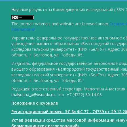
Научные результаты биомедицинских исследований (ISSN 2
The journal materials and website are licensed under
Creative 
International
.
Учредитель: федеральное государственное автономное о
учреждение высшего образования «Белгородский государ
исследовательский университет» (НИУ «БелГУ»). Адрес: 30
область, г. Белгород, ул. Победы, 85.
Издатель: федеральное государственное автономное обр
высшего образования «Белгородский государственный на
исследовательский университет» (НИУ «БелГУ»). Адрес: 30
область, г. Белгород, ул. Победы, 85.
Редакция: ответственный секретарь Малютина Анастасия Ю
malyutina_a@bsuedu.ru
, тел.: +7 (4722) 30-14-03.
Положение о журнале
Регистрационный номер: ЭЛ № ФС 77 - 74739 от 29.12.2
Устав редакции средства массовой информации «Нау
биомедицинских исследований»