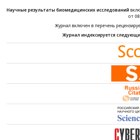
Научные результаты биомедицинских исследований
вклю
от 08
Журнал включен в перечень рецензиру
Журнал индексируется следующ