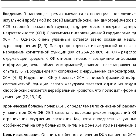
Введение.
В настоящее время отмечается экспоненциальное увеличе
актуальной проблемой по своей масштабности, чем демографическое ст
ССЗ старшей возрастной группы, ведущее место отводится арте
недостаточности (ХСН). С развитием интервенционной кардиологии су
ХСН [1]. Однако, очень уязвимым остается звено оказания меди
здравоохранения [2, 3]. Плеяда проведенных исследований показал
нарушений когнитивной функции (КФ) от 26% до 80% [4]. КФ – ряд сло
окружающей средой. К КФ относят: гнозис – восприятие информац
информации, речь – обмен информацией, праксис – целенаправленная
опыта [5, 6, 7]. Ухудшение КФ сопряжено с нарушением самоконтроля
ХСН [4, 8] Нарушение КФ у больных ХСН с низкой фракцией выбро
систолической функции левого желудочка является одним из вед
способности снижается церебральный кровоток, что приводит к форм
деменции [12, 13, 14].
Хроническая болезнь почек (ХБП), определяемая по сниженной расчет
у пациентов ХСНнФВ. ХБП связана с высоким риском нарушений КФ
ограничения ухудшения состояния КФ, хотя определенные данные 
особенностей на КФ у больных ХСНнФВ, на фоне ХБП при назначении 
Цель исследования.
Оценить особенности течения КФ у пациентов ХСН