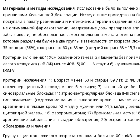
Материалы и методы исследования.
Исследование было выполнено в с
принципами Хельсинской Декларации. Исследование проведено на ба
поступали в палату реанимации и интенсивной терапии отделения к
не оптимальной фармакотерапии, неадекватные дозы препаратов, эп
забывчивости, не обоснованная самостоятельная замена и отмена пр
которые разделены были на две группы в зависимости от возраста (по
35 женщин (38%), в возрасте от 60 до 83 лет (средний возраст 68 ± 15,3 го
Критерии включения: 1) ХСН различного генеза; 2) Пациенты без прием
левого желудочка (ФВ ЛЖ) менее 40%; 5) ХСН II A стадии 6) Функциональн
DSM-V.
Критерии исключения: 1) Возраст менее 60 и старше 89 лет; 2) ФВ ЛЖ б
послеоперационный период менее 6 месяцев; 7) сахарный диабет I и
синоатриальные блокады; 11) атрио-вентрикулярная блокада II–III степе
гиперкалиемия (содержание калия в сыворотке крови в начале лече
креатинина в плазме крови >2 мг/дл у мужчин или >1,8 мг/дл у женщ
щитовидной железы; 16) феохромоцитома; 17) бронхиальная астма; 18
хронические заболевания в стадии обострения; 20) острая и хрони
обследования и лечения.
Группу пациентов пожилого возраста составили больные ХСНнФВ в возр