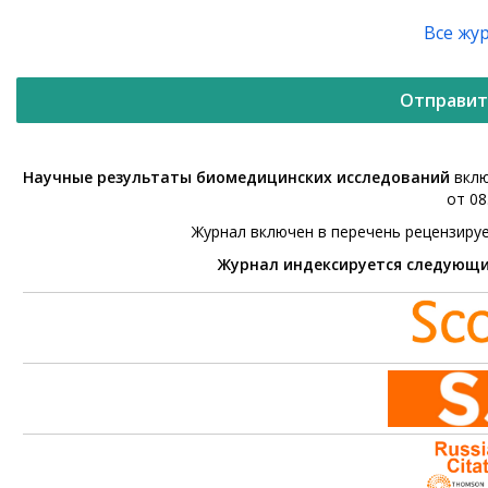
Все жу
Отправит
Научные результаты биомедицинских исследований
вклю
от 08
Журнал включен в перечень рецензиру
Журнал индексируется следующ