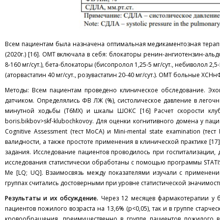
Всем пациентам была назначена оптимальная медикаментозная терап
(2020г.) [16]. ОМТ включала в себя: блокаторы ренин-ангиотензин-аль
8-160 мг/сут.), бета-блокаторы (бисопролол 1,25-5 мг/сут., небиволол 2,
(аторвастатин 40 мг/сут., розувастатин 20-40 мг/сут.). ОМТ больные ХСН
Методы: Всем пациентам проведено клиническое обследование. Эхок
датчиком. Определялись ФВ ЛЖ (%), систолическое давление в легочн
минутной ходьбы (Т6МХ) и шкалы ШОКС [16] Расчет скорости клу
boris.bikbov>skf-klubochkovoy. Для оценки когнитивного домена у па
Cognitive Assessment (тест МоСА) и Mini-mental state examination (
валидности, а также простоте применения в клинической практике [1
задания. Исследование пациентов проводилось при госпитализации, д
исследования статистически обработаны с помощью программы STATIST
Ме [LQ; UQ]. Взаимосвязь между показателями изучали с применен
группах считались достоверными при уровне статистической значимости
Результаты и их обсуждение.
Через 12 месяцев фармакотерапии у б
пациентов пожилого возраста на 13,6% (p<0,05), так и в группе старч
кровообращения, преимущественно в группе пациентов пожилого воз