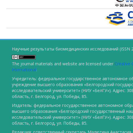
Научные результаты биомедицинских исследований (ISSN 2
The journal materials and website are licensed under
Creative 
International
.
Учредитель: федеральное государственное автономное о
учреждение высшего образования «Белгородский государ
исследовательский университет» (НИУ «БелГУ»). Адрес: 30
область, г. Белгород, ул. Победы, 85.
Издатель: федеральное государственное автономное обр
высшего образования «Белгородский государственный на
исследовательский университет» (НИУ «БелГУ»). Адрес: 30
область, г. Белгород, ул. Победы, 85.
Редакция: ответственный секретарь Малютина Анастасия Ю