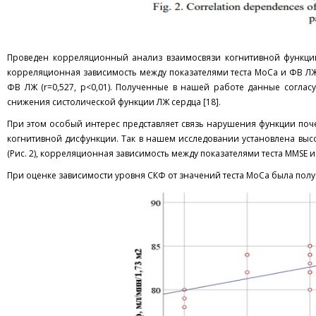
Проведен корреляционный анализ взаимосвязи когнитивной функции
корреляционная зависимость между показателями теста МоСа и ФВ ЛЖ (
ФВ ЛЖ (r=0,527, p<0,01). Полученные в нашей работе данные согла
снижения систолической функции ЛЖ сердца [18].
При этом особый интерес представляет связь нарушения функции по
когнитивной дисфункции. Так в нашем исследовании установлена высо
(Рис. 2), корреляционная зависимость между показателями теста MMSE и СК
При оценке зависимости уровня СКФ от значений теста МоСа была получ