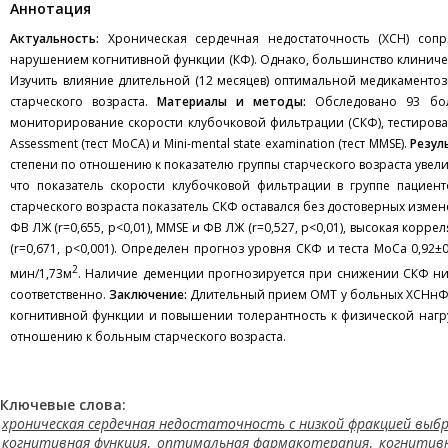
Aннотация
Актуальность:
Хроническая сердечная недостаточность (ХСН) сопр
нарушением когнитивной функции (КФ). Однако, большинство клиниче
Изучить влияние длительной (12 месяцев) оптимальной медикаменто
старческого возраста.
Материалы и методы:
Обследовано 93 боль
мониторирование скорости клубочковой фильтрации (СКФ), тестирован
Assessment (тест МоСА) и Mini-mental state examination (тест MMSE).
Резул
степени по отношению к показателю группы старческого возраста увеличи
что показатель скорости клубочковой фильтрации в группе пациенто
старческого возраста показатель СКФ оставался без достоверных изме
ФВ ЛЖ (r=0,655, р<0,01), MMSE и ФВ ЛЖ (r=0,527, p<0,01), высокая корр
(r=0,671, p<0,001). Определен прогноз уровня СКФ и теста МоСа 0,92±0,
2
мин/1,73м
. Наличие деменции прогнозируется при снижении СКФ ни
соответственно.
Заключение:
Длительный прием ОМТ у больных ХСНнФВ
когнитивной функции и повышении толерантность к физической нагру
отношению к больным старческого возраста.
Ключевые слова:
хроническая сердечная недостаточность с низкой фракцией выб
когнитивная функция
,
оптимальная фармакотерапия
,
когнитив