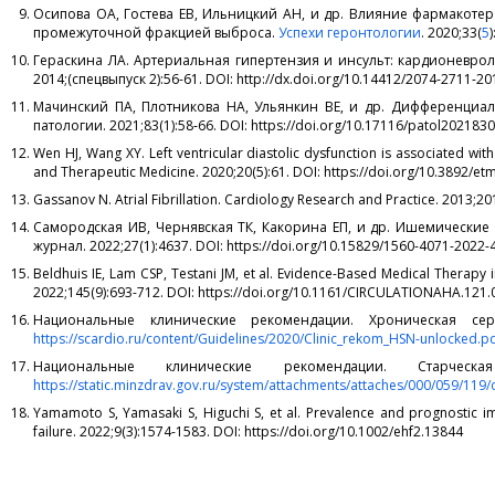
Осипова ОА, Гостева ЕВ, Ильницкий АН, и др. Влияние фармакоте
промежуточной фракцией выброса.
Успехи геронтологии
. 2020;33(
5
Гераскина ЛА. Артериальная гипертензия и инсульт: кардионевро
2014;(спецвыпуск 2):56-61. DOI: http://dx.doi.org/10.14412/2074-2711-20
Мачинский ПА, Плотникова НА, Ульянкин ВЕ, и др. Дифференциал
патологии. 2021;83(1):58‑66. DOI: https://doi.org/10.17116/patol202183
Wen HJ, Wang XY. Left ventricular diastolic dysfunction is associated wit
and Therapeutic Medicine. 2020;20(5):61. DOI: https://doi.org/10.3892/e
Gassanov N. Atrial Fibrillation. Cardiology Research and Practice. 2013;2
Самородская ИВ, Чернявская ТК, Какорина ЕП, и др. Ишемические
журнал. 2022;27(1):4637. DOI: https://doi.org/10.15829/1560-4071-2022-
Beldhuis IE, Lam CSP, Testani JM, et al. Evidence-Based Medical Therapy i
2022;145(9):693-712. DOI: https://doi.org/10.1161/CIRCULATIONAHA.121
Национальные клинические рекомендации. Хроническая серд
https://scardio.ru/content/Guidelines/2020/Clinic_rekom_HSN-unlocked.p
Национальные клинические рекомендации. Старческ
https://static.minzdrav.gov.ru/system/attachments/attaches/000/059/11
Yamamoto S, Yamasaki S, Higuchi S, et al. Prevalence and prognostic impa
failure. 2022;9(3):1574-1583. DOI: https://doi.org/10.1002/ehf2.13844