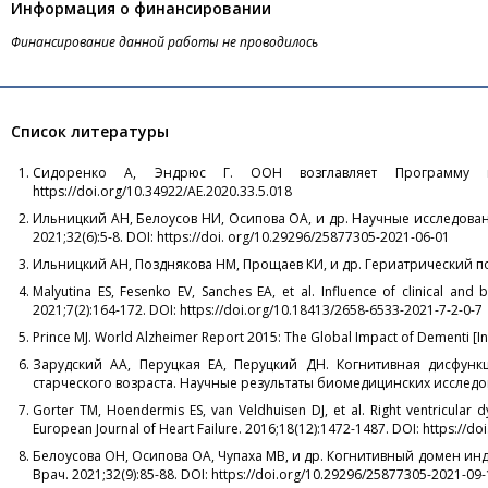
Информация о финансировании
Финансирование данной работы не проводилось
Список литературы
Сидоренко А, Эндрюс Г. ООН возглавляет Программу исс
https://doi.org/10.34922/AE.2020.33.5.018
Ильницкий АН, Белоусов НИ, Осипова ОА, и др. Научные исследовани
2021;32(6):5-8. DOI: https://doi. org/10.29296/25877305-2021-06-01
Ильницкий АН, Позднякова НМ, Прощаев КИ, и др. Гериатрический по
Malyutina ES, Fesenko EV, Sanches EA, et al. Influence of clinical and 
2021;7(2):164-172. DOI: https://doi.org/10.18413/2658-6533-2021-7-2-0-7
Prince MJ. World Alzheimer Report 2015: The Global Impact of Dementi [
Зарудский АА, Перуцкая ЕА, Перуцкий ДН. Когнитивная дисфун
старческого возраста. Научные результаты биомедицинских исследовани
Gorter TM, Hoendermis ES, van Veldhuisen DJ, et al. Right ventricular dy
European Journal of Heart Failure. 2016;18(12):1472-1487. DOI: https://do
Белоусова ОН, Осипова ОА, Чупаха МВ, и др. Когнитивный домен и
Врач. 2021;32(9):85-88. DOI: https://doi.org/10.29296/25877305-2021-09