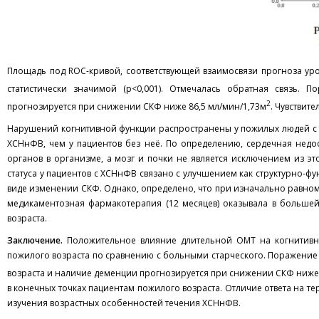
Площадь под ROC-кривой, соответствующей взаимосвязи прогноза уров
статистически значимой (p<0,001). Отмечалась обратная связь. П
2
прогнозируется при снижении СКФ ниже 86,5 мл/мин/1,73м
. Чувствит
Нарушений когнитивной функции распространены у пожилых людей с 
ХСНнФВ, чем у пациентов без неё. По определению, сердечная недос
органов в организме, а мозг и почки не является исключением из э
статуса у пациентов с ХСНнФВ связано с улучшением как структурно-ф
виде изменении СКФ. Однако, определено, что при изначально равном 
медикаментозная фармакотерапия (12 месяцев) оказывала в больше
возраста.
Заключение.
Положительное влияние длительной ОМТ на когнитивны
пожилого возраста по сравнению с больными старческого. Поражение 
возраста и наличие деменции прогнозируется при снижении СКФ ниже 
в конечных точках пациентам пожилого возраста. Отличие ответа на т
изучения возрастных особенностей течения ХСНнФВ.