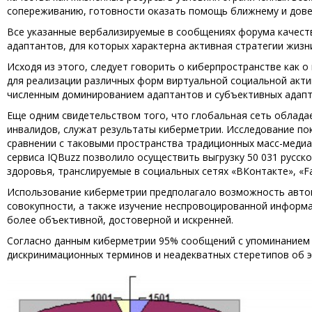
сопереживанию, готовности оказать помощь ближнему и дове
Все указанные вербализируемые в сообщениях форума качест
адаптантов, для которых характерна активная стратегии жизн
Исходя из этого, следует говорить о киберпространстве как 
для реализации различных форм виртуальной социальной акти
численным доминированием адаптантов и субъективных адапт
Еще одним свидетельством того, что глобальная сеть облад
инвалидов, служат результаты киберметрии. Исследование пок
сравнении с таковыми пространства традиционных масс-меди
сервиса IQBuzz позволило осуществить выгрузку 50 031 рус
здоровья, транслируемые в социальных сетях «ВКонтакте», «Face
Использование киберметрии предполагало возможность авто
совокупности, а также изучение неспровоцированной информа
более объективной, достоверной и искренней.
Согласно данным киберметрии 95% сообщений с упоминанием 
дискринимационных терминов и неадекватных стеретипов об эти