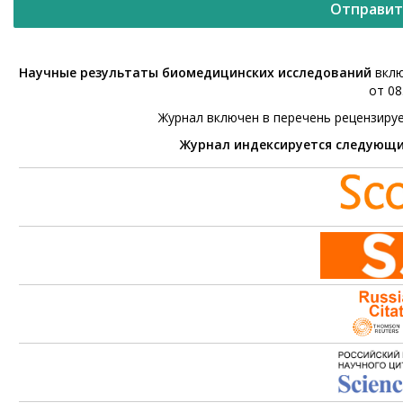
Отправит
Научные результаты биомедицинских исследований
вклю
от 08
Журнал включен в перечень рецензиру
Журнал индексируется следующ