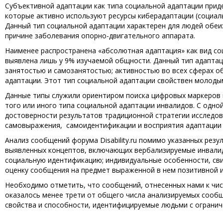
Субъективной адаптации как типа социальной адаптации при
которые активно используют ресурсы киберадаптации (социал
Данный тип социальной адаптации характерен для людей обеи
причине заболевания опорно-двигательного аппарата.
Наименее распространена «абсолютная адаптация» как вид с
выявлена лишь у 9% изучаемой общности. Данный тип адапта
занятостью и самозанятостью; активностью во всех сферах 
адаптации. Этот тип социальной адаптации свойствен молод
Данные типы служили ориентиром поиска цифровых маркеров 
того или иного типа социальной адаптации инвалидов. С одн
достоверности результатов традиционной стратегии исследов
самовыражения, самоидентификации и восприятия адаптации 
Анализ сообщений форума Disability.ru помимо указанных рез
выявленных концептов, включающих вербализируемые инвалид
социальную идентификацию; индивидуальные особенности, св
оценку сообщения на предмет выраженной в нем позитивной 
Необходимо отметить, что сообщений, отнесенных нами к чи
оказалось менее трети от общего числа анализируемых сооб
свойства и способности, идентифицируемые людьми с огранич