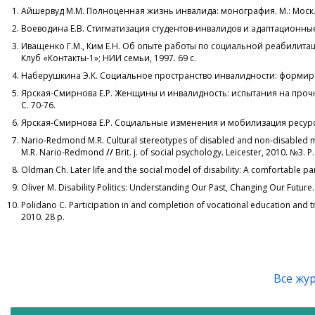
Айшервуд М.М. Полноценная жизнь инвалида: монография. М.: Моск. со
Воеводина Е.В. Стигматизация студентов-инвалидов и адаптационные 
Иващенко Г.М., Ким Е.Н. Об опыте работы по социальной реабилита
Клуб «Контакты-1»; НИИ семьи, 1997. 69 с.
Наберушкина Э.К. Социальное пространство инвалидности: формиров
Ярская-Смирнова Е.Р. Женщины и инвалидность: испытания на прочно
С. 70-76.
Ярская-Смирнова Е.Р. Социальные изменения и мобилизация ресурсов
Nario‑Redmond M.R. Cultural stereotypes of disabled and non-disabled 
M.R. Nario‑Redmond
//
Brit. j. of social psychology
.
Leicester, 2010
.
№3. P.
Oldman Ch. Later life and the social model of disability: A comfortable pa
Oliver M. Disability Politics: Understanding Our Past, Changing Our Future..
Polidano C. Participation in and completion of vocational education and tr
2010. 28 p.
Все жу