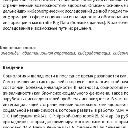
ограниченными возможностями здоровья. Описаны основные а
дальнейших киберметрических исследований данной предметн
информации в сфере социологии инвалидности и обоснованию
информации в масштабе Big Data (больших данных). В заключ
исследования и возможные пути их решения.
Ключевые слова:
инвалиды
,
адаптационная стратегия
,
киберадаптация
,
киберм
Введение
Социология инвалидности в последнее время развивается как
Само появление этих отраслей в корпусе социологической на
состояний, болезни, инвалидности. В частности, социология
(инвалидности) как био-психо-социального феномена. Такое 
зарубежных исследователей проблемы инвалидности. В частн
интеграции людей с ограниченными возможностями здоровья и
социальной независимости, которые развиты в работах М.М. Айше
Э.К. Наберушкиной [4], Е.Р. Ярской-Смирновой [5, 6] и др. З
принадлежит теории дискриминируемого меньшинства, теории
здоровья (М.Р. Нарио-Реймонд [7], Ч. Олдмен [8], М. Оливер [9]