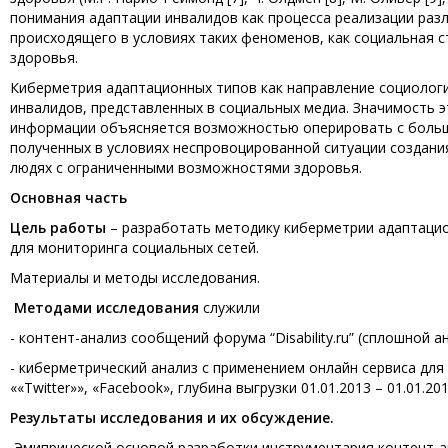
понимания адаптации инвалидов как процесса реализации раз
происходящего в условиях таких феноменов, как социальная 
здоровья.
Киберметрия адаптационных типов как направление социологи
инвалидов, представленных в социальных медиа. Значимость 
информации объясняется возможностью оперировать с больш
полученных в условиях неспровоцированной ситуации создан
людях с ограниченными возможностями здоровья.
Основная часть
Цель работы
– разработать методику киберметрии адаптацио
для мониторинга социальных сетей.
Материалы и методы исследования.
Методами исследования
служили
- контент-анализ сообщений форума “Disability.ru” (сплошно
- киберметрический анализ с применением онлайн сервиса для
««Twitter»», «Facebook», глубина выгрузки 01.01.2013 – 01.01.2
Результаты исследования и их обсуждение.
Эмипрической основой разработки инструментария контент-а