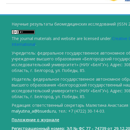
Научные результаты биомедицинских исследований (ISSN 2
The journal materials and website are licensed under
Creative 
International
.
Учредитель: федеральное государственное автономное о
учреждение высшего образования «Белгородский государ
исследовательский университет» (НИУ «БелГУ»). Адрес: 30
область, г. Белгород, ул. Победы, 85.
Издатель: федеральное государственное автономное обр
высшего образования «Белгородский государственный на
исследовательский университет» (НИУ «БелГУ»). Адрес: 30
область, г. Белгород, ул. Победы, 85.
Редакция: ответственный секретарь Малютина Анастасия Ю
malyutina_a@bsuedu.ru
, тел.: +7 (4722) 30-14-03.
Положение о журнале
Регистрационный номер: ЭЛ № ФС 77 - 74739 от 29.12.2