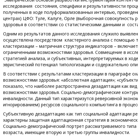
исследования состояния, специфики и результативности про
полученных в ходе полуформализованных интервью, проведенных
центрах) ЦФО: Туле, Калуге, Орле (выборочная совокупность
здоровья в соответствии со статистическими данными и соста
Одним из результатов данного исследования служило выявлен
осуществлена посредством кластерного анализа с помощью таб
кластеризации – матричная структура индикаторов – включае
ограниченными возможностями здоровья. Совмещение в иссле
стратегией анализа, и субъективных, интерпретируемых в ход
эвристический потенциал типологизации и содержательно опи
В соответствии с результатами кластеризации в параграфе о
возможностями здоровья: «абсолютная адаптация»; «субъекти
показало, что наиболее распространена дезадаптация как вид
возможностями здоровья. Соцально-демографические контур
инвалидности. Данный тип характеризутся реверсивной эконом
игнорированием) ресурсов социального компьютинга в процес
Субъективную дезадаптацию как тип социальной адаптации р
характерны защитная адаптационная стратегия в экономическ
Социально-демографический портрет рассматриваемого типа 
возраста, имеющие вторую и третью группы инвалидности.