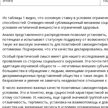
Итого
10
Из таблицы 1 видно, что основную ставку в условиях ограни
способностей. Очевиден некий сублимационный механизм соци
условиях нетипичной внешности и ограничений здоровья.
Анализ представленного распределения позволил установить,
потенциал и испытывают статусную поддержку от возможност
такую же высокую значимость для позитивной самоидентифик
оптимизма. Подчеркнем, что эти качества декларировались лю
Особый практический смысл имеет для нашего исследования д
проявления со стороны социального окружения. Эта почти пя
адаптации изучаемой общности — негативных внешних субъек
большинства в обращении с людьми, имеющими ограничения з
дискриминационных представлений общества о таких людях. В
безразличие и умение не замечать неадекватное отношение к
В число жизненно важных качеств позитивных самоидентифик
условиям. Это и понятно, ведь сущностной характеристикой ж
этому состоянию. И, наконец, еще одной значимой группой ка
отзывчивость, терпимость, установка на взаимопомощь и дов
качества как жизненные ресурсы в условиях ограниченных во