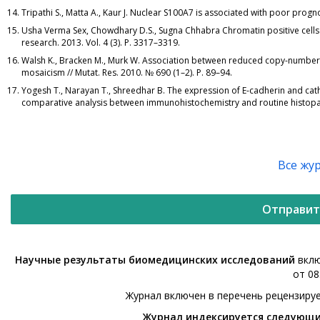
Tripathi S., Matta A., Kaur J. Nuclear S100A7 is associated with poor prog
Usha Verma Sex, Chowdhary D.S., Sugna Chhabra Сhromatin positive cells i
research. 2013. Vol. 4 (3). P. 3317–3319.
Walsh K., Bracken M., Murk W. Association between reduced copy-number 
mosaicism // Mutat. Res. 2010. № 690 (1–2). Р. 89–94.
Yogesh T., Narayan T., Shreedhar B. The expression of E-cadherin and cat
comparative analysis between immunohistochemistry and routine histopathol
Все жу
Отправит
Научные результаты биомедицинских исследований
вклю
от 08
Журнал включен в перечень рецензиру
Журнал индексируется следующ