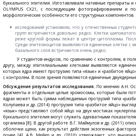
буккального эпителия. Изготавливали нативные препараты и
OLYMPUS CX21, с последующим фотографированием и полу
морфологические особенности его структурных компонентов.
исследований установили, что у отечественных студент
групп встречаются довольно редко. Клетки шиповатого
реже круглой формы лежат в центре цитоплазмы. Посл
Среди эпителиоцитов выявляются единичные клетки с ми
базального слоя встречаются очень редко.
У студентов-индусов, по сравнению с контролем, в поле з
другу, между эпителиальными клетками выявляются единичн
которых ядра имеют протрузию типа «язык» и «разбитое яйцо»
с контролем. В поле зрения появляются единичные двуядерные 
Обсуждение результатов исследования.
По мнению А.Н. Ос
фрагменты и отдельные целые хромосомы, которые были поте
ядрах может быть сумма наблюдаемых протрузий типа «разбитое
Колупаева и др. (2014) протрузия типа «разбитое яйцо» выгля
«язык» представляют собой яйцо на двух мостиках нуклерплазм
буккального эпителия могут служить адекватными показателя
организма [8]. В другой работе В.Г. Маймулов и др. (2011) о
оболочки щеки, как результат действия экзогенных факторов
почве [4]. А.В. Мейер и др. (2010) утверждают, что вышеу