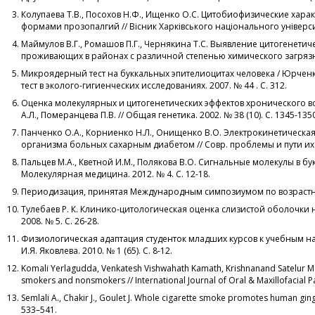
Колупаева Т.В., Посохов Н.Ф., Ищенко О.С. Цитобиофизические хар
формами прозопалгий // Вісник Харківського національного університет
Маймулов В.Г., Ромашов П.Г., Чернякина Т.С. Выявление цитогенетич
проживающих в районах с различной степенью химического загрязнен
Микроядерный тест на буккальных эпителиоцитах человека / Юрченко 
тест в эколого-гигиенческих исследованиях. 2007. № 44 . С. 312.
Оценка молекулярных и цитогенетических эффектов хронического воз
А.Л., Померанцева П.В. // Общая генетика. 2002. № 38 (10). С. 1345-135
Панченко О.А., Корниенко Н.Л., Онищенко В.О. Электрокинетическа
организма больных сахарным диабетом // Совр. проблемы и пути их ре
Пальцев М.А., Кветной И.М., Полякова В.О. Сигнальные молекулы в 
Молекулярная медицина. 2012. № 4. С. 12-18.
Периодизация, принятая Международным симпозиумом по возрастной
Тулебаев Р. К. Клинико-цитологическая оценка слизистой оболочки
2008. № 5. С. 26-28.
Физиологическая адаптация студенток младших курсов к учебным нагру
И.Я. Яковлева. 2010. № 1 (65). С. 8-12.
Komali Yerlagudda, Venkatesh Vishwahath Kamath, Krishnanand Satelur Mor
smokers and nonsmokers // International Journal of Oral & Maxillofacial Pat
Semlali A., Chakir J., Goulet J. Whole cigarette smoke promotes human gingiva
533–541.