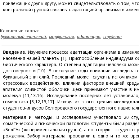
прилежащих друг к другу, может свидетельствовать о том, чт
контрольной группой связаны с адаптацией организма в измен
Ключевые слова:
буккальный эпителий
,
морфология
,
адаптация
,
студент
Введение.
Изучение процесса адаптации организма в изменя
населения нашей планеты [1]. Приспособление индивидуума 
биотического характера. О степени адаптации человека можн
достоверности [10]. В последние годы внимание исследоват
буккальный эпителий. Последний, может служить источником
стрессовых воздействиях, влиянии факторов внешней среды
эпителия слизистой оболочки щеки принимают участие в им
молекул [11,13,16]. Исследование последних лет установи
гомеостаза [3,12,15,17]. Исходя из этого,
целью исследов
студентов-индусов Белгородского государственного национал
Материал и методы.
В исследовании участвовало 20 студ
соматической и психической патологии. Студенты были разде
«БелГУ» (экспериментальная группа), а во вторую – студенты
рождения. Забор материала проводили в одно и то же вре