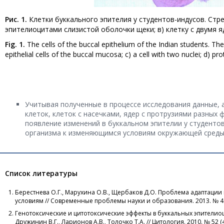
Рис. 1.
Клетки буккального эпителия у студентов-индусов. Стр
эпителиоцитами слизистой оболочки щеки; в) клетку с двумя ядр
Fig. 1.
The cells of the buccal epithelium of the Indian students. The 
epithelial cells of the buccal mucosa; c) a cell with two nuclei; d) 
Учитывая полученные в процессе исследования данные, 
клеток, клеток с насечками, ядер с протрузиями разных
появление изменений в буккальном эпителии у студенто
организма к изменяющимся условиям окружающей среды
Список литературы
Берестнева О.Г., Марухина О.В., Щербаков Д.О. Проблема адаптаци
условиям // Современные проблемы науки и образования. 2013. № 4. 
Генотоксические и цитотоксические эффекты в буккальных эпителио
Дружинин В.Г., Ларионов А.В., Толочко Т.А. // Цитология. 2010. № 52 (4