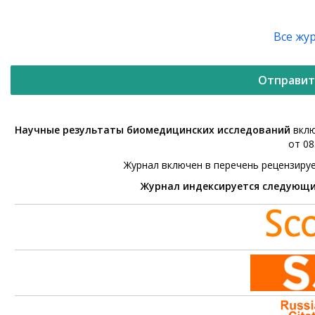
Все жу
Отправит
Научные результаты биомедицинских исследований
вклю
от 08
Журнал включен в перечень рецензиру
Журнал индексируется следующ