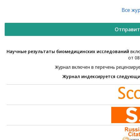
Все жу
Отправит
Научные результаты биомедицинских исследований
вклю
от 08
Журнал включен в перечень рецензиру
Журнал индексируется следующ