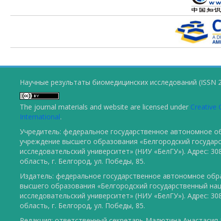
Научные результаты биомедицинских исследований (ISSN 2
The journal materials and website are licensed under
Creative 
International
.
Учредитель: федеральное государственное автономное о
учреждение высшего образования «Белгородский государ
исследовательский университет» (НИУ «БелГУ»). Адрес: 30
область, г. Белгород, ул. Победы, 85.
Издатель: федеральное государственное автономное обр
высшего образования «Белгородский государственный на
исследовательский университет» (НИУ «БелГУ»). Адрес: 30
область, г. Белгород, ул. Победы, 85.
Редакция: ответственный секретарь Малютина Анастасия Ю