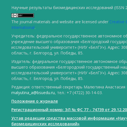
Научные результаты биомедицинских исследований (ISSN 2
The journal materials and website are licensed under
Creative 
International
.
Учредитель: федеральное государственное автономное о
учреждение высшего образования «Белгородский государ
исследовательский университет» (НИУ «БелГУ»). Адрес: 30
область, г. Белгород, ул. Победы, 85.
Издатель: федеральное государственное автономное обр
высшего образования «Белгородский государственный на
исследовательский университет» (НИУ «БелГУ»). Адрес: 30
область, г. Белгород, ул. Победы, 85.
Редакция: ответственный секретарь Малютина Анастасия Ю
malyutina_a@bsuedu.ru
, тел.: +7 (4722) 30-14-03.
Положение о журнале
Регистрационный номер: ЭЛ № ФС 77 - 74739 от 29.12.2
Устав редакции средства массовой информации «Нау
биомедицинских исследований»