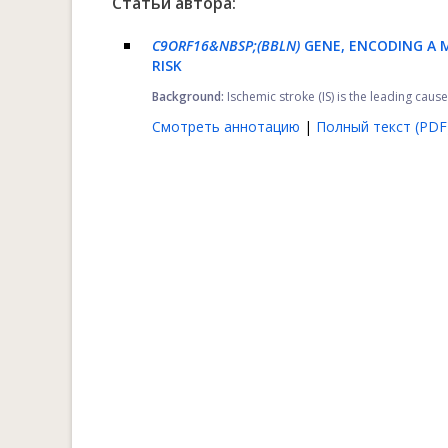
Статьи автора:
C9ORF16
&NBSP;(BBLN)
GENE, ENCODING A M
RISK
Background:
Ischemic stroke (IS) is the leading caus
Смотреть аннотацию
|
Полный текст (PDF