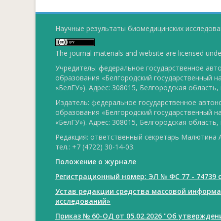
Научные результаты биомедицинских исследован
The journal materials and website are licensed und
Учредитель: федеральное государственное ав
образования «Белгородский государственный н
«БелГУ»). Адрес: 308015, Белгородская область, г
Издатель: федеральное государственное авто
образования «Белгородский государственный н
«БелГУ»). Адрес: 308015, Белгородская область, г
Редакция: ответственный секретарь Малютина А
тел.: +7 (4722) 30-14-03.
Положение о журнале
Регистрационный номер: ЭЛ № ФС 77 - 74739 о
Устав редакции средства массовой информ
исследований»
Приказ № 60-ОД от 05.02.2026 "Об утвержде