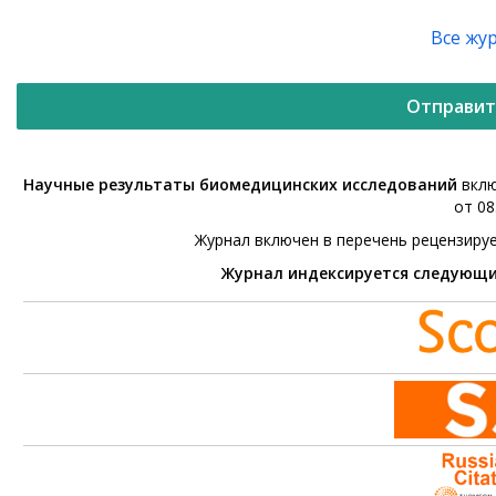
Все жу
Отправит
Научные результаты биомедицинских исследований
вклю
от 08
Журнал включен в перечень рецензиру
Журнал индексируется следующ