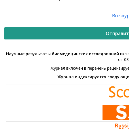
Все жу
Отправит
Научные результаты биомедицинских исследований
вклю
от 08
Журнал включен в перечень рецензиру
Журнал индексируется следующ