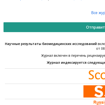
Все жу
Отправит
Научные результаты биомедицинских исследований
вклю
от 08
Журнал включен в перечень рецензиру
Журнал индексируется следующ