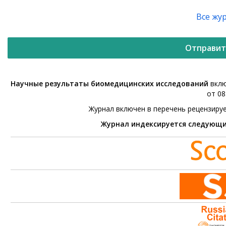
Все жу
Отправит
Научные результаты биомедицинских исследований
вклю
от 08
Журнал включен в перечень рецензиру
Журнал индексируется следующ