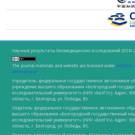
Научные результаты биомедицинских исследований (ISSN 2
The journal materials and website are licensed under
Creative 
International
.
Учредитель: федеральное государственное автономное о
учреждение высшего образования «Белгородский государ
исследовательский университет» (НИУ «БелГУ»). Адрес: 30
область, г. Белгород, ул. Победы, 85.
Издатель: федеральное государственное автономное обр
высшего образования «Белгородский государственный на
исследовательский университет» (НИУ «БелГУ»). Адрес: 30
область, г. Белгород, ул. Победы, 85.
Редакция: ответственный секретарь Малютина Анастасия Ю