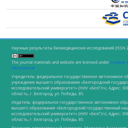
Научные результаты биомедицинских исследований (ISSN 2
The journal materials and website are licensed under
Creative 
International
.
Учредитель: федеральное государственное автономное о
учреждение высшего образования «Белгородский государ
исследовательский университет» (НИУ «БелГУ»). Адрес: 30
область, г. Белгород, ул. Победы, 85.
Издатель: федеральное государственное автономное обр
высшего образования «Белгородский государственный на
исследовательский университет» (НИУ «БелГУ»). Адрес: 30
область, г. Белгород, ул. Победы, 85.
Редакция: ответственный секретарь Малютина Анастасия Ю