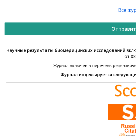
Все жу
Отправит
Научные результаты биомедицинских исследований
вклю
от 08
Журнал включен в перечень рецензиру
Журнал индексируется следующ