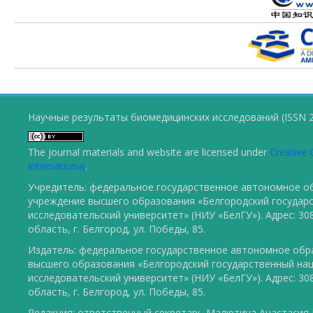
Научные результаты биомедицинских исследований (ISSN 2
The journal materials and website are licensed under
Creative 
International
.
Учредитель: федеральное государственное автономное о
учреждение высшего образования «Белгородский государ
исследовательский университет» (НИУ «БелГУ»). Адрес: 30
область, г. Белгород, ул. Победы, 85.
Издатель: федеральное государственное автономное обр
высшего образования «Белгородский государственный на
исследовательский университет» (НИУ «БелГУ»). Адрес: 30
область, г. Белгород, ул. Победы, 85.
Редакция: ответственный секретарь Малютина Анастасия Ю