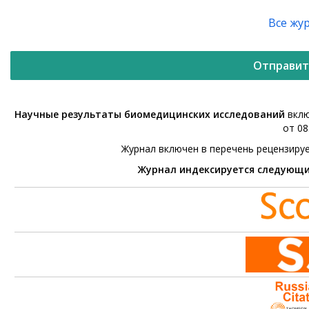
Все жу
Отправит
Научные результаты биомедицинских исследований
вклю
от 08
Журнал включен в перечень рецензиру
Журнал индексируется следующ