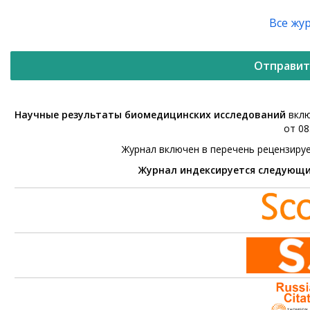
Все жу
Отправит
Научные результаты биомедицинских исследований
вклю
от 08
Журнал включен в перечень рецензиру
Журнал индексируется следующ