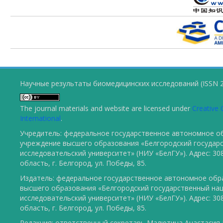
Научные результаты биомедицинских исследований (ISSN 2
The journal materials and website are licensed under
Creative 
International
.
Учредитель: федеральное государственное автономное о
учреждение высшего образования «Белгородский государ
исследовательский университет» (НИУ «БелГУ»). Адрес: 30
область, г. Белгород, ул. Победы, 85.
Издатель: федеральное государственное автономное обр
высшего образования «Белгородский государственный на
исследовательский университет» (НИУ «БелГУ»). Адрес: 30
область, г. Белгород, ул. Победы, 85.
Редакция: ответственный секретарь Малютина Анастасия Ю