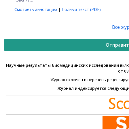
с.269C>T ...
Смотреть аннотацию
|
Полный текст (PDF)
Все жу
Отправит
Научные результаты биомедицинских исследований
вклю
от 08
Журнал включен в перечень рецензиру
Журнал индексируется следующ