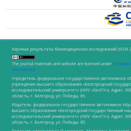
Научные результаты биомедицинских исследований (ISSN 2
The journal materials and website are licensed under
Creative 
International
.
Учредитель: федеральное государственное автономное о
учреждение высшего образования «Белгородский государ
исследовательский университет» (НИУ «БелГУ»). Адрес: 30
область, г. Белгород, ул. Победы, 85.
Издатель: федеральное государственное автономное обр
высшего образования «Белгородский государственный на
исследовательский университет» (НИУ «БелГУ»). Адрес: 30
область, г. Белгород, ул. Победы, 85.
Редакция: ответственный секретарь Малютина Анастасия Ю