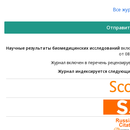
Все жу
Отправит
Научные результаты биомедицинских исследований
вклю
от 08
Журнал включен в перечень рецензиру
Журнал индексируется следующ