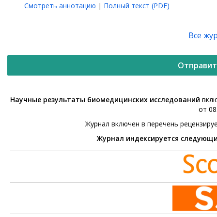
Смотреть аннотацию
|
Полный текст (PDF)
Все жу
Отправит
Научные результаты биомедицинских исследований
вклю
от 08
Журнал включен в перечень рецензиру
Журнал индексируется следующ