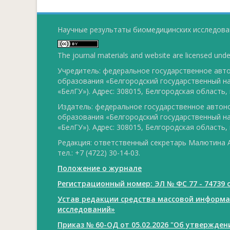
Научные результаты биомедицинских исследован
The journal materials and website are licensed und
Учредитель: федеральное государственное ав
образования «Белгородский государственный н
«БелГУ»). Адрес: 308015, Белгородская область, г
Издатель: федеральное государственное авто
образования «Белгородский государственный н
«БелГУ»). Адрес: 308015, Белгородская область, г
Редакция: ответственный секретарь Малютина А
тел.: +7 (4722) 30-14-03.
Положение о журнале
Регистрационный номер: ЭЛ № ФС 77 - 74739 о
Устав редакции средства массовой информ
исследований»
Приказ № 60-ОД от 05.02.2026 "Об утвержде