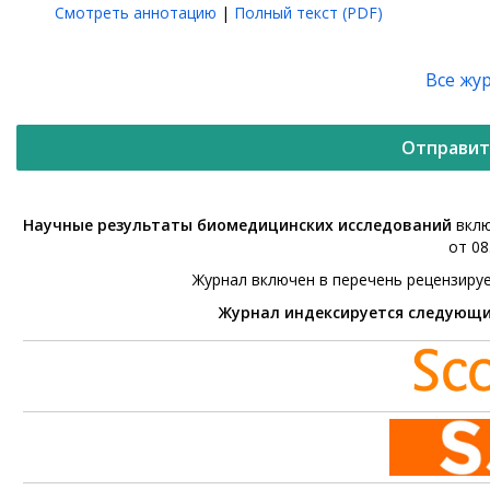
Смотреть аннотацию
|
Полный текст (PDF)
Все жу
Отправит
Научные результаты биомедицинских исследований
вклю
от 08
Журнал включен в перечень рецензиру
Журнал индексируется следующ