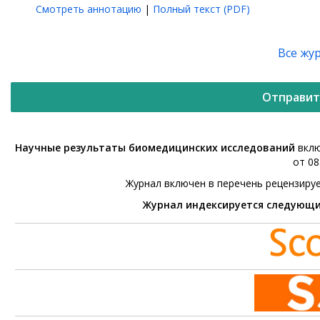
Смотреть аннотацию
|
Полный текст (PDF)
Все жу
Отправит
Научные результаты биомедицинских исследований
вклю
от 08
Журнал включен в перечень рецензиру
Журнал индексируется следующ