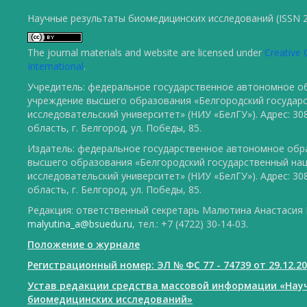
Научные результаты биомедицинских исследований (ISSN 2
The journal materials and website are licensed under
Creative 
International
.
Учредитель: федеральное государственное автономное о
учреждение высшего образования «Белгородский государ
исследовательский университет» (НИУ «БелГУ»). Адрес: 30
область, г. Белгород, ул. Победы, 85.
Издатель: федеральное государственное автономное обр
высшего образования «Белгородский государственный на
исследовательский университет» (НИУ «БелГУ»). Адрес: 30
область, г. Белгород, ул. Победы, 85.
Редакция: ответственный секретарь Малютина Анастасия Ю
malyutina_a@bsuedu.ru
, тел.: +7 (4722) 30-14-03.
Положение о журнале
Регистрационный номер: ЭЛ № ФС 77 - 74739 от 29.12.2
Устав редакции средства массовой информации «Нау
биомедицинских исследований»