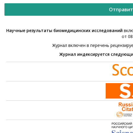
Отправит
Научные результаты биомедицинских исследований
вклю
от 08
Журнал включен в перечень рецензиру
Журнал индексируется следующ