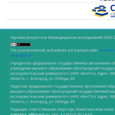
Научные результаты биомедицинских исследований (ISSN 2
The journal materials and website are licensed under
Creative 
International
.
Учредитель: федеральное государственное автономное о
учреждение высшего образования «Белгородский государ
исследовательский университет» (НИУ «БелГУ»). Адрес: 30
область, г. Белгород, ул. Победы, 85.
Издатель: федеральное государственное автономное обр
высшего образования «Белгородский государственный на
исследовательский университет» (НИУ «БелГУ»). Адрес: 30
область, г. Белгород, ул. Победы, 85.
Редакция: ответственный секретарь Малютина Анастасия Ю
malyutina_a@bsuedu.ru
, тел.: +7 (4722) 30-14-03.