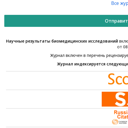
Все жу
Отправит
Научные результаты биомедицинских исследований
вклю
от 08
Журнал включен в перечень рецензиру
Журнал индексируется следующ