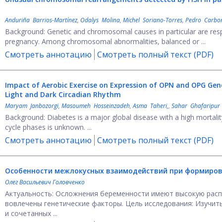
Anduriña Barrios-Martínez
,
Odalys Molina
,
Michel Soriano-Torres
,
Pedro Carbon
Background: Genetic and chromosomal causes in particular are respo
pregnancy. Among chromosomal abnormalities, balanced or ...
Смотреть аннотацию
Смотреть полный текст (PDF)
Impact of Aerobic Exercise on Expression of OPN and OPG Gen
Light and Dark Circadian Rhythm
Maryam Janbozorgi
,
Masoumeh Hosseinzadeh
,
Asma Taheri,
,
Sahar Ghafaripur
Background: Diabetes is a major global disease with a high mortality
cycle phases is unknown. ...
Смотреть аннотацию
Смотреть полный текст (PDF)
Особенности межлокусных взаимодействий при формиров
Олег Васильевич Головченко
Актуальность: Осложнения беременности имеют высокую расп
вовлечены генетические факторы. Цель исследования: Изучи
и сочетанных ...