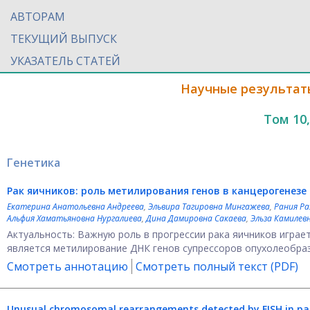
АВТОРАМ
ТЕКУЩИЙ ВЫПУСК
УКАЗАТЕЛЬ СТАТЕЙ
Научные результат
Том 10
Генетика
Рак яичников: роль метилирования генов в канцерогенезе 
Екатерина Анатольевна Андреева
,
Эльвира Тагировна Мингажева
,
Рания Ра
Альфия Хаматьяновна Нургалиева
,
Дина Дамировна Сакаева
,
Эльза Камилев
Актуальность: Важную роль в прогрессии рака яичников играе
является метилирование ДНК генов супрессоров опухолеобразо
Смотреть аннотацию
Смотреть полный текст (PDF)
Unusual chromosomal rearrangements detected by FISH in pati