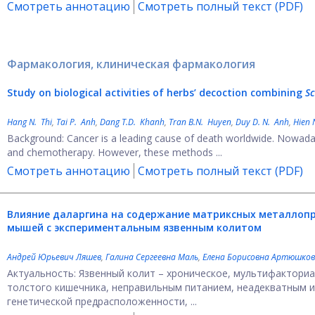
Смотреть аннотацию
Смотреть полный текст (PDF)
Фармакология, клиническая фармакология
Study on biological activities of herbs’ decoction combining
Sc
Hang N. Thi
,
Tai P. Anh
,
Dang T.D. Khanh
,
Tran B.N. Huyen
,
Duy D. N. Anh
,
Hien 
Background: Cancer is a leading cause of death worldwide. Nowadays
and chemotherapy. However, these methods ...
Смотреть аннотацию
Смотреть полный текст (PDF)
Влияние даларгина на содержание матриксных металлопр
мышей с экспериментальным язвенным колитом
Андрей Юрьевич Ляшев
,
Галина Сергеевна Маль
,
Елена Борисовна Артюшко
Актуальность: Язвенный колит – хроническое, мультифактори
толстого кишечника, неправильным питанием, неадекватным 
генетической предрасположенности, ...