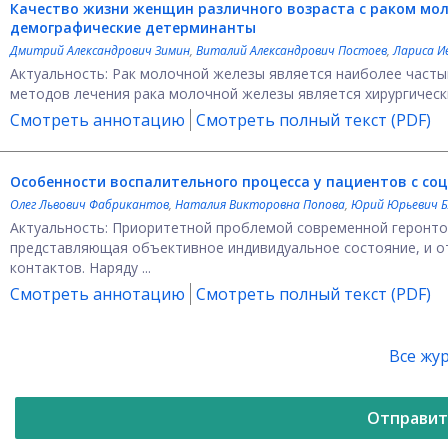
Качество жизни женщин различного возраста с раком мол
демографические детерминанты
Дмитрий Александрович Зимин
,
Виталий Александрович Постоев
,
Лариса И
Актуальность: Рак молочной железы является наиболее част
методов лечения рака молочной железы является хирургический 
Смотреть аннотацию
Смотреть полный текст (PDF)
Особенности воспалительного процесса у пациентов с со
Олег Львович Фабрикантов
,
Наталия Викторовна Попова
,
Юрий Юрьевич Б
Актуальность: Приоритетной проблемой современной геронтол
представляющая объективное индивидуальное состояние, и о
контактов. Наряду ...
Смотреть аннотацию
Смотреть полный текст (PDF)
Все жу
Отправит