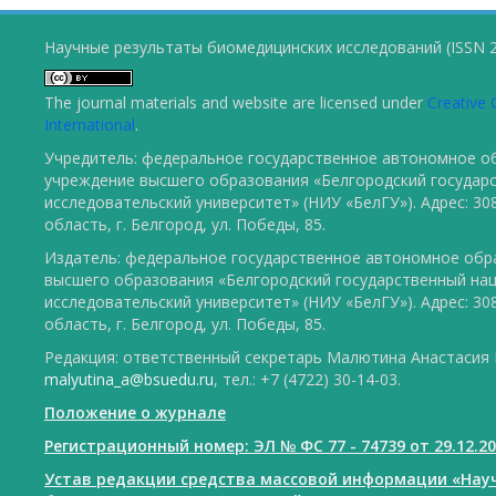
Научные результаты биомедицинских исследований (ISSN 2
The journal materials and website are licensed under
Creative 
International
.
Учредитель: федеральное государственное автономное о
учреждение высшего образования «Белгородский государ
исследовательский университет» (НИУ «БелГУ»). Адрес: 30
область, г. Белгород, ул. Победы, 85.
Издатель: федеральное государственное автономное обр
высшего образования «Белгородский государственный на
исследовательский университет» (НИУ «БелГУ»). Адрес: 30
область, г. Белгород, ул. Победы, 85.
Редакция: ответственный секретарь Малютина Анастасия Ю
malyutina_a@bsuedu.ru
, тел.: +7 (4722) 30-14-03.
Положение о журнале
Регистрационный номер: ЭЛ № ФС 77 - 74739 от 29.12.2
Устав редакции средства массовой информации «Нау