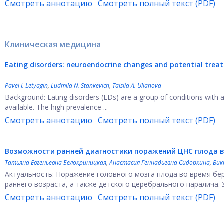
Смотреть аннотацию
Смотреть полный текст (PDF)
Клиническая медицина
Eating disorders: neuroendocrine changes and potential treat
Pavel I. Letyagin
,
Ludmila N. Stankevich
,
Taisiia A. Ulianova
Background: Eating disorders (EDs) are a group of conditions with
available. The high prevalence ...
Смотреть аннотацию
Смотреть полный текст (PDF)
Возможности ранней диагностики поражений ЦНС плода в
Татьяна Евгеньевна Белокриницкая
,
Анастасия Геннадьевна Сидоркина
,
Вик
Актуальность: Поражение головного мозга плода во время бер
раннего возраста, а также детского церебрального паралича. У 
Смотреть аннотацию
Смотреть полный текст (PDF)