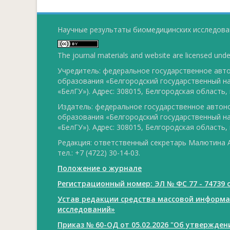
Научные результаты биомедицинских исследован
The journal materials and website are licensed und
Учредитель: федеральное государственное ав
образования «Белгородский государственный н
«БелГУ»). Адрес: 308015, Белгородская область, г
Издатель: федеральное государственное авто
образования «Белгородский государственный н
«БелГУ»). Адрес: 308015, Белгородская область, г
Редакция: ответственный секретарь Малютина А
тел.: +7 (4722) 30-14-03.
Положение о журнале
Регистрационный номер: ЭЛ № ФС 77 - 74739 о
Устав редакции средства массовой информ
исследований»
Приказ № 60-ОД от 05.02.2026 "Об утвержде