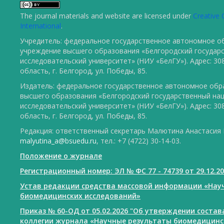
The journal materials and website are licensed under
Creative 
International
.
Учредитель: федеральное государственное автономное о
учреждение высшего образования «Белгородский государ
исследовательский университет» (НИУ «БелГУ»). Адрес: 30
область, г. Белгород, ул. Победы, 85.
Издатель: федеральное государственное автономное обр
высшего образования «Белгородский государственный на
исследовательский университет» (НИУ «БелГУ»). Адрес: 30
область, г. Белгород, ул. Победы, 85.
Редакция: ответственный секретарь Малютина Анастасия Ю
malyutina_a@bsuedu.ru
, тел.: +7 (4722) 30-14-03.
Положение о журнале
Регистрационный номер: ЭЛ № ФС 77 - 74739 от 29.12.2
Устав редакции средства массовой информации «Нау
биомедицинских исследований»
Приказ № 60-ОД от 05.02.2026 "Об утверждении соста
коллегии журнала «Научные результаты биомедицинс