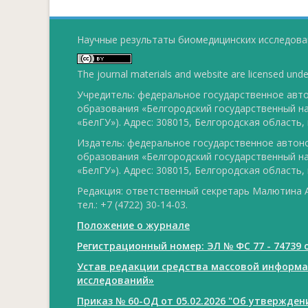
Научные результаты биомедицинских исследован
The journal materials and website are licensed und
Учредитель: федеральное государственное ав
образования «Белгородский государственный н
«БелГУ»). Адрес: 308015, Белгородская область, г
Издатель: федеральное государственное авто
образования «Белгородский государственный н
«БелГУ»). Адрес: 308015, Белгородская область, г
Редакция: ответственный секретарь Малютина А
тел.: +7 (4722) 30-14-03.
Положение о журнале
Регистрационный номер: ЭЛ № ФС 77 - 74739 о
Устав редакции средства массовой информ
исследований»
Приказ № 60-ОД от 05.02.2026 "Об утвержде