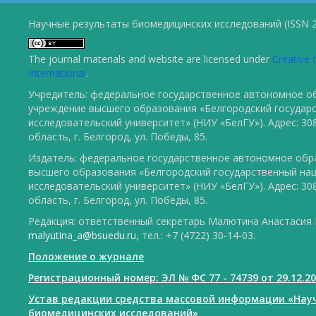
Научные результаты биомедицинских исследований (ISSN 2
The journal materials and website are licensed under
Creative 
International
.
Учредитель: федеральное государственное автономное о
учреждение высшего образования «Белгородский государ
исследовательский университет» (НИУ «БелГУ»). Адрес: 30
область, г. Белгород, ул. Победы, 85.
Издатель: федеральное государственное автономное обр
высшего образования «Белгородский государственный на
исследовательский университет» (НИУ «БелГУ»). Адрес: 30
область, г. Белгород, ул. Победы, 85.
Редакция: ответственный секретарь Малютина Анастасия Ю
malyutina_a@bsuedu.ru
, тел.: +7 (4722) 30-14-03.
Положение о журнале
Регистрационный номер: ЭЛ № ФС 77 - 74739 от 29.12.2
Устав редакции средства массовой информации «Нау
биомедицинских исследований»