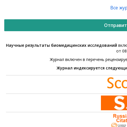
Все жу
Отправит
Научные результаты биомедицинских исследований
вклю
от 08
Журнал включен в перечень рецензиру
Журнал индексируется следующ