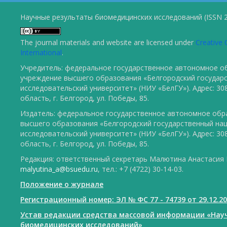
Научные результаты биомедицинских исследований (ISSN 2
The journal materials and website are licensed under
Creative 
International
.
Учредитель: федеральное государственное автономное о
учреждение высшего образования «Белгородский государ
исследовательский университет» (НИУ «БелГУ»). Адрес: 30
область, г. Белгород, ул. Победы, 85.
Издатель: федеральное государственное автономное обр
высшего образования «Белгородский государственный на
исследовательский университет» (НИУ «БелГУ»). Адрес: 30
область, г. Белгород, ул. Победы, 85.
Редакция: ответственный секретарь Малютина Анастасия Ю
malyutina_a@bsuedu.ru
, тел.: +7 (4722) 30-14-03.
Положение о журнале
Регистрационный номер: ЭЛ № ФС 77 - 74739 от 29.12.2
Устав редакции средства массовой информации «Нау
биомедицинских исследований»