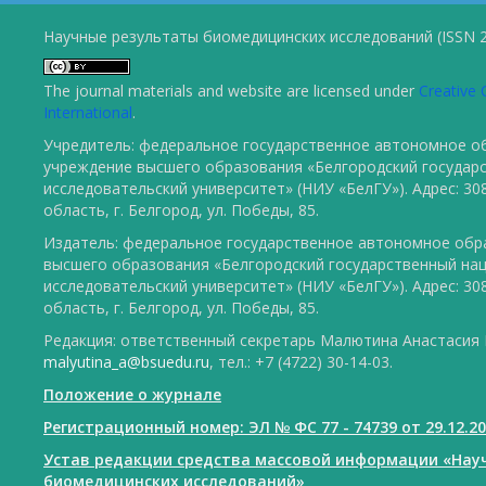
Научные результаты биомедицинских исследований (ISSN 2
The journal materials and website are licensed under
Creative 
International
.
Учредитель: федеральное государственное автономное о
учреждение высшего образования «Белгородский государ
исследовательский университет» (НИУ «БелГУ»). Адрес: 30
область, г. Белгород, ул. Победы, 85.
Издатель: федеральное государственное автономное обр
высшего образования «Белгородский государственный на
исследовательский университет» (НИУ «БелГУ»). Адрес: 30
область, г. Белгород, ул. Победы, 85.
Редакция: ответственный секретарь Малютина Анастасия Ю
malyutina_a@bsuedu.ru
, тел.: +7 (4722) 30-14-03.
Положение о журнале
Регистрационный номер: ЭЛ № ФС 77 - 74739 от 29.12.2
Устав редакции средства массовой информации «Нау
биомедицинских исследований»