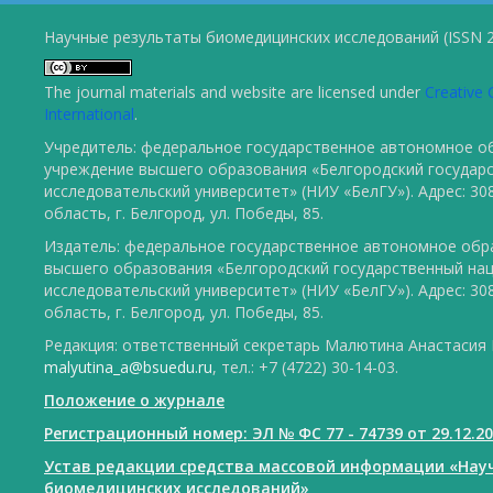
Научные результаты биомедицинских исследований (ISSN 2
The journal materials and website are licensed under
Creative 
International
.
Учредитель: федеральное государственное автономное о
учреждение высшего образования «Белгородский государ
исследовательский университет» (НИУ «БелГУ»). Адрес: 30
область, г. Белгород, ул. Победы, 85.
Издатель: федеральное государственное автономное обр
высшего образования «Белгородский государственный на
исследовательский университет» (НИУ «БелГУ»). Адрес: 30
область, г. Белгород, ул. Победы, 85.
Редакция: ответственный секретарь Малютина Анастасия Ю
malyutina_a@bsuedu.ru
, тел.: +7 (4722) 30-14-03.
Положение о журнале
Регистрационный номер: ЭЛ № ФС 77 - 74739 от 29.12.2
Устав редакции средства массовой информации «Нау
биомедицинских исследований»