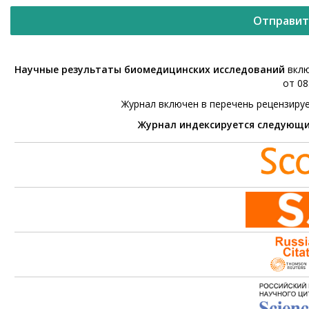
Отправит
Научные результаты биомедицинских исследований
вклю
от 08
Журнал включен в перечень рецензиру
Журнал индексируется следующ