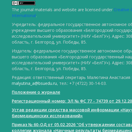
The journal materials and website are licensed under
Creative 
International
.
Учредитель: федеральное государственное автономное о
учреждение высшего образования «Белгородский государ
исследовательский университет» (НИУ «БелГУ»). Адрес: 30
область, г. Белгород, ул. Победы, 85.
Издатель: федеральное государственное автономное обр
высшего образования «Белгородский государственный на
исследовательский университет» (НИУ «БелГУ»). Адрес: 30
область, г. Белгород, ул. Победы, 85.
Редакция: ответственный секретарь Малютина Анастасия Ю
malyutina_a@bsuedu.ru
, тел.: +7 (4722) 30-14-03.
Положение о журнале
Регистрационный номер: ЭЛ № ФС 77 - 74739 от 29.12.2
Устав редакции средства массовой информации «Нау
биомедицинских исследований»
Приказ № 60-ОД от 05.02.2026 "Об утверждении соста
коллегии журнала «Научные результаты биомедицинс