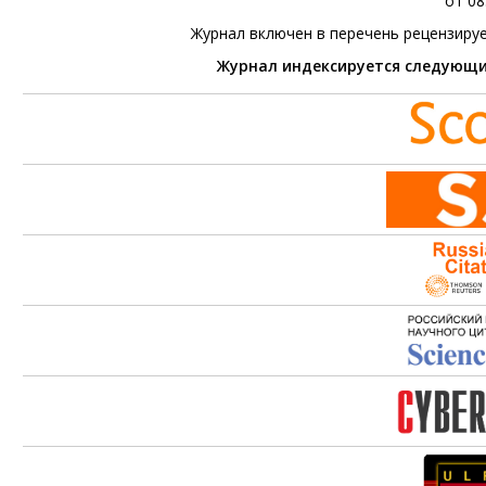
от 08
Журнал включен в перечень рецензиру
Журнал индексируется следующ