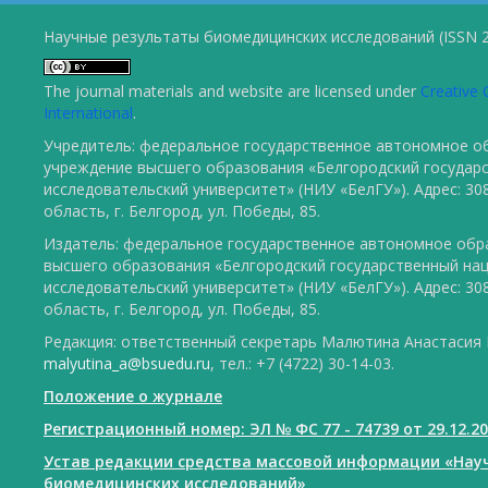
Научные результаты биомедицинских исследований (ISSN 2
The journal materials and website are licensed under
Creative 
International
.
Учредитель: федеральное государственное автономное о
учреждение высшего образования «Белгородский государ
исследовательский университет» (НИУ «БелГУ»). Адрес: 30
область, г. Белгород, ул. Победы, 85.
Издатель: федеральное государственное автономное обр
высшего образования «Белгородский государственный на
исследовательский университет» (НИУ «БелГУ»). Адрес: 30
область, г. Белгород, ул. Победы, 85.
Редакция: ответственный секретарь Малютина Анастасия Ю
malyutina_a@bsuedu.ru
, тел.: +7 (4722) 30-14-03.
Положение о журнале
Регистрационный номер: ЭЛ № ФС 77 - 74739 от 29.12.2
Устав редакции средства массовой информации «Нау
биомедицинских исследований»