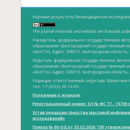
Научные результаты биомедицинских исследован
The journal materials and website are licensed und
Учредитель: федеральное государственное ав
образования «Белгородский государственный н
«БелГУ»). Адрес: 308015, Белгородская область, г
Издатель: федеральное государственное авто
образования «Белгородский государственный н
«БелГУ»). Адрес: 308015, Белгородская область, г
Редакция: ответственный секретарь Малютина А
тел.: +7 (4722) 30-14-03.
Положение о журнале
Регистрационный номер: ЭЛ № ФС 77 - 74739 о
Устав редакции средства массовой информ
исследований»
Приказ № 60-ОД от 05.02.2026 "Об утвержде