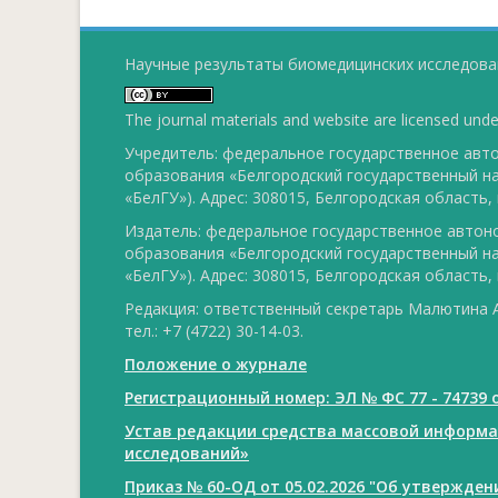
Научные результаты биомедицинских исследован
The journal materials and website are licensed und
Учредитель: федеральное государственное ав
образования «Белгородский государственный н
«БелГУ»). Адрес: 308015, Белгородская область, г
Издатель: федеральное государственное авто
образования «Белгородский государственный н
«БелГУ»). Адрес: 308015, Белгородская область, г
Редакция: ответственный секретарь Малютина А
тел.: +7 (4722) 30-14-03.
Положение о журнале
Регистрационный номер: ЭЛ № ФС 77 - 74739 о
Устав редакции средства массовой информ
исследований»
Приказ № 60-ОД от 05.02.2026 "Об утвержде