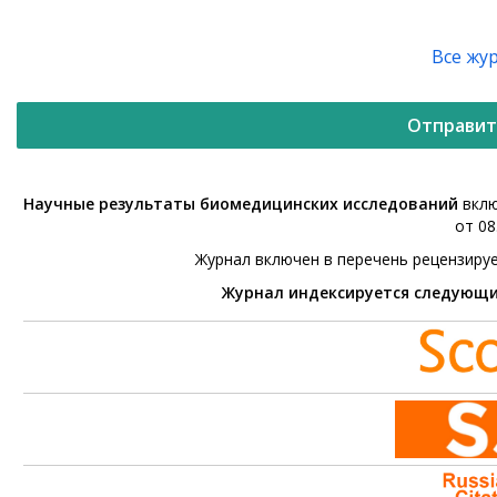
Все жу
Отправит
Научные результаты биомедицинских исследований
вклю
от 08
Журнал включен в перечень рецензиру
Журнал индексируется следующ