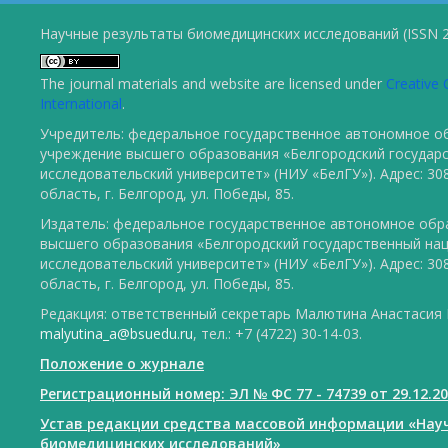
Научные результаты биомедицинских исследований (ISSN 2
The journal materials and website are licensed under
Creative 
International
.
Учредитель: федеральное государственное автономное о
учреждение высшего образования «Белгородский государ
исследовательский университет» (НИУ «БелГУ»). Адрес: 30
область, г. Белгород, ул. Победы, 85.
Издатель: федеральное государственное автономное обр
высшего образования «Белгородский государственный на
исследовательский университет» (НИУ «БелГУ»). Адрес: 30
область, г. Белгород, ул. Победы, 85.
Редакция: ответственный секретарь Малютина Анастасия Ю
malyutina_a@bsuedu.ru
, тел.: +7 (4722) 30-14-03.
Положение о журнале
Регистрационный номер: ЭЛ № ФС 77 - 74739 от 29.12.2
Устав редакции средства массовой информации «Нау
биомедицинских исследований»